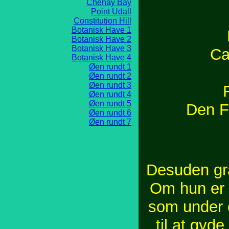
Chenay Bay
Point Udall
Constitution Hill
Botanisk Have 1
Botanisk Have 2
Botanisk Have 3
Ca
Botanisk Have 4
Øen rundt 1
Øen rundt 2
Øen rundt 3
Øen rundt 4
Øen rundt 5
Den F
Øen rundt 6
Øen rundt 7
Desuden gra
Om hun er 
som under 
til at gyd