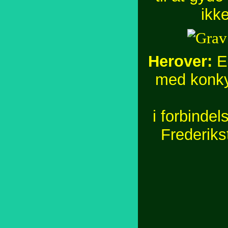
ikke
Herover:
En
med konkyl
i forbinde
Frederiks