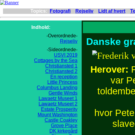
Topics:
Fotografi
Rejseliv
Lidt af hvert
Te
Indhold:
-Overordnede-
Danske gra
Rejseliv
-Sideordnede-
USVI 2019
Cottages by the Sea
Christiansted 1
Herover:
F
Christiansted 2
En reception
var P
Little Princess
Columbus Landing
toldembe
Gentle Winds
Lawaetz Museet 1
Lawaetz Museet 2
Estate Prosperity
hvor Peter
Mount Washington
Castle Coakley
slave
Grove Place
DK kirkegård