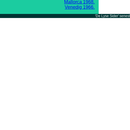
Mallorca 1968.
Venedig 1966.
'De Lyse Sider' senes