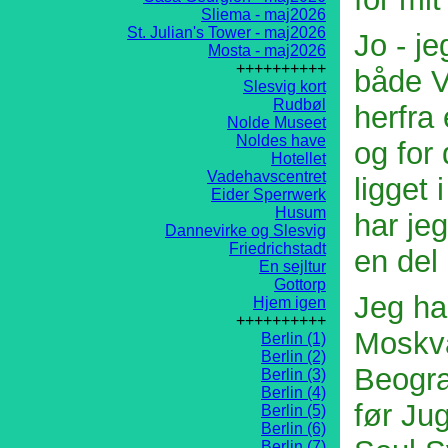
Sliema - maj2026
St. Julian's Tower - maj2026
Jo - je
Mosta - maj2026
++++++++++
både V
Slesvig kort
Rudbøl
herfra 
Nolde Museet
Noldes have
og for
Hotellet
Vadehavscentret
ligget
Eider Sperrwerk
Husum
har jeg
Dannevirke og Slesvig
Friedrichstadt
en del
En sejltur
Gottorp
Jeg har
Hjem igen
++++++++++
Moskva
Berlin (1)
Berlin (2)
Beogra
Berlin (3)
Berlin (4)
før Ju
Berlin (5)
Berlin (6)
Berlin (7)