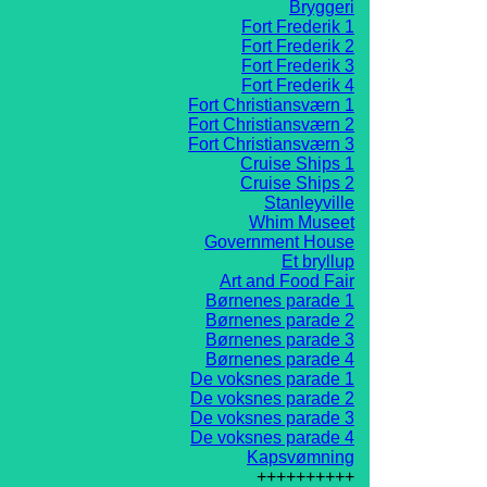
Bryggeri
Fort Frederik 1
Fort Frederik 2
Fort Frederik 3
Fort Frederik 4
Fort Christiansværn 1
Fort Christiansværn 2
Fort Christiansværn 3
Cruise Ships 1
Cruise Ships 2
Stanleyville
Whim Museet
Government House
Et bryllup
Art and Food Fair
Børnenes parade 1
Børnenes parade 2
Børnenes parade 3
Børnenes parade 4
De voksnes parade 1
De voksnes parade 2
De voksnes parade 3
De voksnes parade 4
Kapsvømning
++++++++++