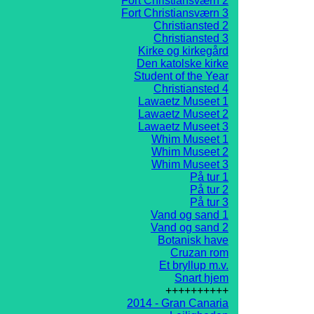
Fort Christiansværn 2
Fort Christiansværn 3
Christiansted 2
Christiansted 3
Kirke og kirkegård
Den katolske kirke
Student of the Year
Christiansted 4
Lawaetz Museet 1
Lawaetz Museet 2
Lawaetz Museet 3
Whim Museet 1
Whim Museet 2
Whim Museet 3
På tur 1
På tur 2
På tur 3
Vand og sand 1
Vand og sand 2
Botanisk have
Cruzan rom
Et bryllup m.v.
Snart hjem
++++++++++
2014 - Gran Canaria