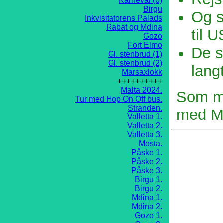
Karneval (6)
Birgu
Og s
Inkvisitatorens Palads
Rabat og Mdina
til 
Gozo
Fort Elmo
De s
Gl. stenbrud (1)
Gl. stenbrud (2)
lang
Marsaxlokk
++++++++++
Malta 2024.
Som ma
Tur med Hop On Off bus.
Stranden.
med Mi
Valletta 1.
Valletta 2.
Valletta 3.
Mosta.
Påske 1.
Påske 2.
Påske 3.
Birgu 1.
Birgu 2.
Mdina 1.
Mdina 2.
Gozo 1.