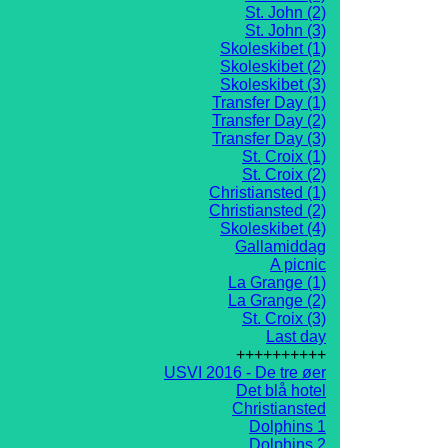
St. John (2)
St. John (3)
Skoleskibet (1)
Skoleskibet (2)
Skoleskibet (3)
Transfer Day (1)
Transfer Day (2)
Transfer Day (3)
St. Croix (1)
St. Croix (2)
Christiansted (1)
Christiansted (2)
Skoleskibet (4)
Gallamiddag
A picnic
La Grange (1)
La Grange (2)
St. Croix (3)
Last day
++++++++++
USVI 2016 - De tre øer
Det blå hotel
Christiansted
Dolphins 1
Dolphins 2