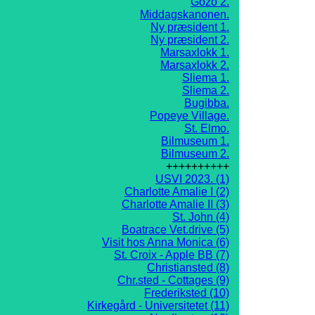
Gozo 2.
Middagskanonen.
Ny præsident 1.
Ny præsident 2.
Marsaxlokk 1.
Marsaxlokk 2.
Sliema 1.
Sliema 2.
Bugibba.
Popeye Village.
St. Elmo.
Bilmuseum 1.
Bilmuseum 2.
++++++++++
USVI 2023. (1)
Charlotte Amalie I (2)
Charlotte Amalie II (3)
St. John (4)
Boatrace Vet.drive (5)
Visit hos Anna Monica (6)
St. Croix - Apple BB (7)
Christiansted (8)
Chr.sted - Cottages (9)
Frederiksted (10)
Kirkegård - Universitetet (11)