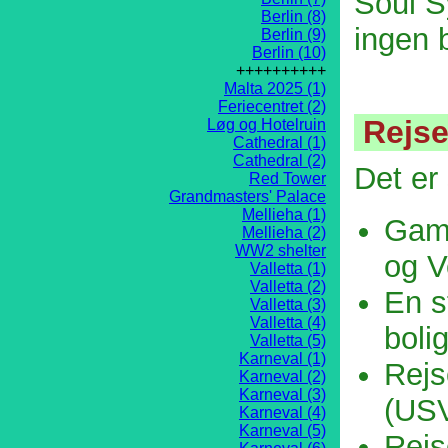
Soul S
Berlin (8)
ingen b
Berlin (9)
Berlin (10)
++++++++++
Malta 2025 (1)
Feriecentret (2)
Rejseb
Løg og Hotelruin
Cathedral (1)
Cathedral (2)
Det er 
Red Tower
Grandmasters' Palace
Mellieha (1)
Gaml
Mellieha (2)
WW2 shelter
og V
Valletta (1)
Valletta (2)
En s
Valletta (3)
Valletta (4)
boli
Valletta (5)
Karneval (1)
Rejs
Karneval (2)
Karneval (3)
(USV
Karneval (4)
Karneval (5)
Rejs