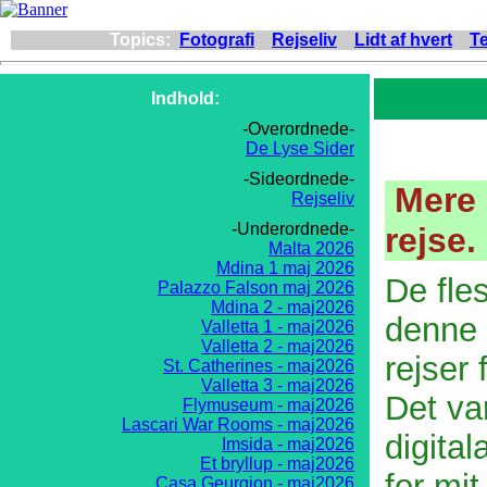
Topics:
Fotografi
Rejseliv
Lidt af hvert
Te
Indhold:
-Overordnede-
De Lyse Sider
-Sideordnede-
Mere 
Rejseliv
-Underordnede-
rejse.
Malta 2026
Mdina 1 maj 2026
De fles
Palazzo Falson maj 2026
Mdina 2 - maj2026
denne 
Valletta 1 - maj2026
Valletta 2 - maj2026
rejser 
St. Catherines - maj2026
Valletta 3 - maj2026
Det va
Flymuseum - maj2026
Lascari War Rooms - maj2026
digita
Imsida - maj2026
Et bryllup - maj2026
for mi
Casa Geurgion - maj2026