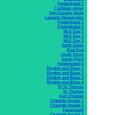
Frederiksted 1
Caribiske rytmer
Den Danske Skole
Lawaetz Museet igen
Frederiksted 2
Frederiksted 3
MLK Day 1
MLK Day 2
MLK Day 3
North Shore
East End
South Shore
Sandy Point
Frederiksted 4
Rhythm and Blues 1
Rhythm and Blues 2
Rhythm and Blues 3
Rhythm and Blues 4
Til St. Thomas
St. Thomas
Fort Christian
Charlotte Amalie 1
Charlotte Amalie 2
Havensight
Charlotte Amalie 3