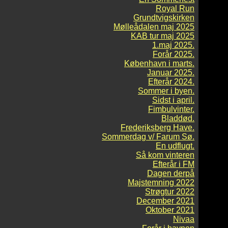
Royal Run
Grundtvigskirken
Mølleådalen maj 2025
KAB tur maj 2025
1.maj 2025.
Forår 2025.
København i marts.
Januar 2025.
Efterår 2024.
Sommer i byen.
Sidst i april.
Fimbulvinter.
Bladdød.
Frederiksberg Have.
Sommerdag v/ Farum Sø.
En udflugt.
Så kom vinteren
Efterår i FM
Dagen derpå
Majstemning 2022
Strøgtur 2022
December 2021
Oktober 2021
Nivaa