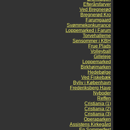
Efterårsfarver
Ved Bregnerød
Bregnerød Kro
Farumgaard
Svømmekonkurrance
Loppemarked i Farum
Torvehallerne
Sensommer i KBH
Frue Plads
Volleyball
Gilleleje
Loppemarked
Birkhøjmarken
Hedebølge
Ved Fiskebæk
Byliv i København
Frederiksberg Have
Nyboder
Reffen
Cristiania (1)
Cristiania (2)
Cristiania (3)
Operaparken
Assistens Kirkegård
En Sommerfest