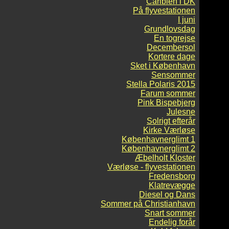
Caribien i DK
På flyvestationen
I juni
Grundlovsdag
En togrejse
Decembersol
Kortere dage
Sket i København
Sensommer
Stella Polaris 2015
Farum sommer
Pink Bispebjerg
Julesne
Solrigt efterår
Kirke Værløse
Københavnerglimt 1
Københavnerglimt 2
Æbelholt Kloster
Værløse - flyvestationen
Fredensborg
Klatrevægge
Diesel og Dans
Sommer på Christianhavn
Snart sommer
Endelig forår