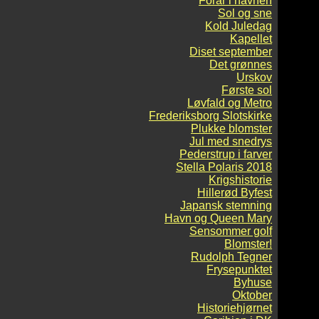
Forår i havnen
Sol og sne
Kold Juledag
Kapellet
Diset september
Det grønnes
Urskov
Første sol
Løvfald og Metro
Frederiksborg Slotskirke
Plukke blomster
Jul med snedrys
Pederstrup i farver
Stella Polaris 2018
Krigshistorie
Hillerød Byfest
Japansk stemning
Havn og Queen Mary
Sensommer golf
Blomster!
Rudolph Tegner
Frysepunktet
Byhuse
Oktober
Historiehjørnet