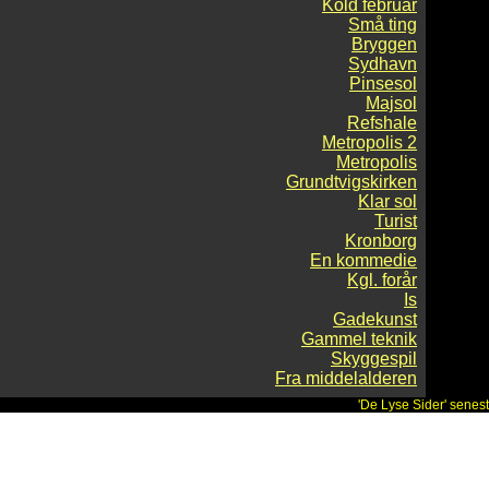
Kold februar
Små ting
Bryggen
Sydhavn
Pinsesol
Majsol
Refshale
Metropolis 2
Metropolis
Grundtvigskirken
Klar sol
Turist
Kronborg
En kommedie
Kgl. forår
Is
Gadekunst
Gammel teknik
Skyggespil
Fra middelalderen
'De Lyse Sider' senes