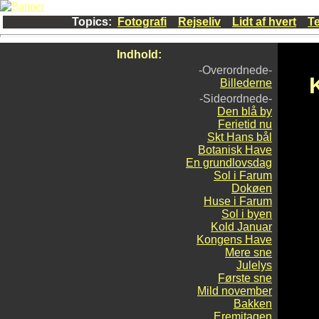
Topics:
Fotografi
Rejseliv
Lidt af hvert
Te
Indhold:
-Overordnede-
Billederne
-Sideordnede-
Den blå by
Ferietid nu
Skt Hans bål
Botanisk Have
En grundlovsdag
Sol i Farum
Dokøen
Huse i Farum
Sol i byen
Kold Januar
Kongens Have
Mere sne
Julelys
Første sne
Mild november
Bakken
Eremitagen