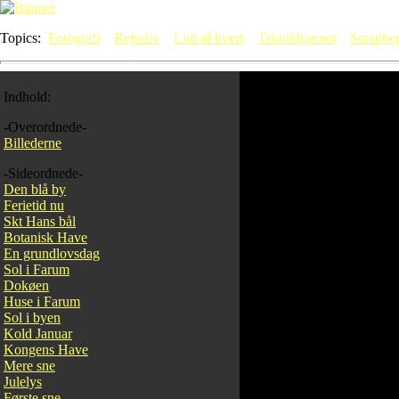
Topics:
Fotografi
Rejseliv
Lidt af hvert
Teknikhjørnet
Scrapbo
Indhold:
Blomstring 
-Overordnede-
Billederne
-Sideordnede-
Men
Den blå by
Ferietid nu
Skt Hans bål
Botanisk Have
En grundlovsdag
Sol i Farum
Dokøen
Huse i Farum
Sol i byen
Kold Januar
Kongens Have
Mere sne
Julelys
Første sne