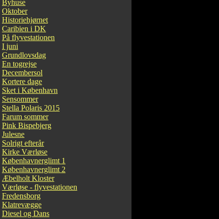
Byhuse
Oktober
Historiehjørnet
Caribien i DK
På flyvestationen
I juni
Grundlovsdag
En togrejse
Decembersol
Kortere dage
Sket i København
Sensommer
Stella Polaris 2015
Farum sommer
Pink Bispebjerg
Julesne
Solrigt efterår
Kirke Værløse
Københavnerglimt 1
Københavnerglimt 2
Æbelholt Kloster
Værløse - flyvestationen
Fredensborg
Klatrevægge
Diesel og Dans