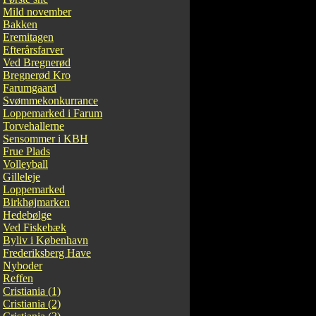
Mild november
Bakken
Eremitagen
Efterårsfarver
Ved Bregnerød
Bregnerød Kro
Farumgaard
Svømmekonkurrance
Loppemarked i Farum
Torvehallerne
Sensommer i KBH
Frue Plads
Volleyball
Gilleleje
Loppemarked
Birkhøjmarken
Hedebølge
Ved Fiskebæk
Byliv i København
Frederiksberg Have
Nyboder
Reffen
Cristiania (1)
Cristiania (2)