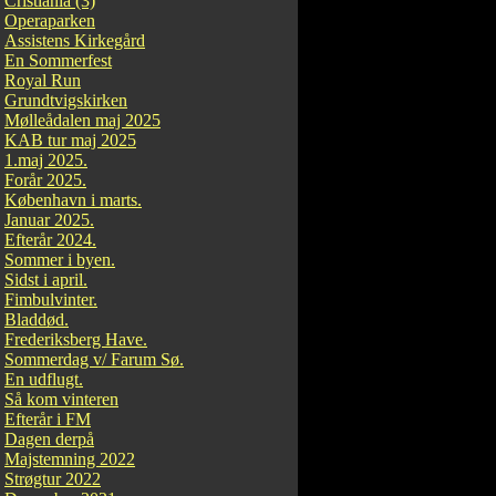
Cristiania (3)
Operaparken
Assistens Kirkegård
En Sommerfest
Royal Run
Grundtvigskirken
Mølleådalen maj 2025
KAB tur maj 2025
1.maj 2025.
Forår 2025.
København i marts.
Januar 2025.
Efterår 2024.
Sommer i byen.
Sidst i april.
Fimbulvinter.
Bladdød.
Frederiksberg Have.
Sommerdag v/ Farum Sø.
En udflugt.
Så kom vinteren
Efterår i FM
Dagen derpå
Majstemning 2022
Strøgtur 2022