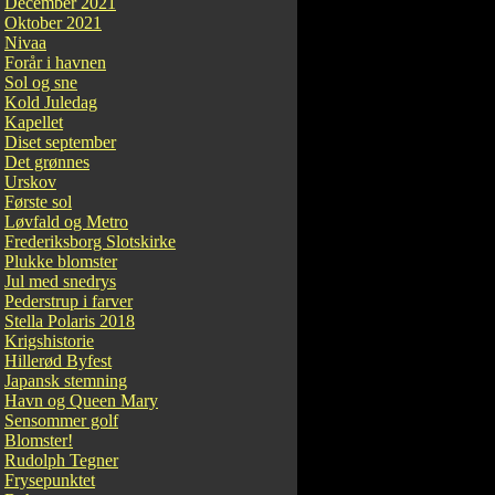
December 2021
Oktober 2021
Nivaa
Forår i havnen
Sol og sne
Kold Juledag
Kapellet
Diset september
Det grønnes
Urskov
Første sol
Løvfald og Metro
Frederiksborg Slotskirke
Plukke blomster
Jul med snedrys
Pederstrup i farver
Stella Polaris 2018
Krigshistorie
Hillerød Byfest
Japansk stemning
Havn og Queen Mary
Sensommer golf
Blomster!
Rudolph Tegner
Frysepunktet