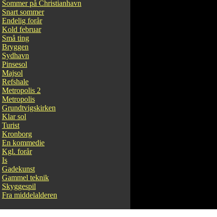
Sommer på Christianhavn
Snart sommer
Endelig forår
Kold februar
Små ting
Bryggen
Sydhavn
Pinsesol
Majsol
Refshale
Metropolis 2
Metropolis
Grundtvigskirken
Klar sol
Turist
Kronborg
En kommedie
Kgl. forår
Is
Gadekunst
Gammel teknik
Skyggespil
Fra middelalderen