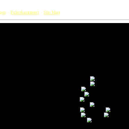
gen
Pulterkammeret
Site Map
under hjemlige himmelstrøg.
Under 'Rejseliv' ses smuk blomstrin
 når foråret endelig manifesterer sig, så k