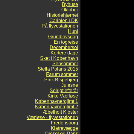
Byhuse
Oktober
Historiehjørnet
Caribien i DK
På flyvestationen
I juni
Grundlovsdag
En togrejse
Decembersol
Kortere dage
Sket i København
Sensommer
Stella Polaris 2015
Farum sommer
Pink Bispebjerg
Julesne
Solrigt efterår
Kirke Værløse
Københavnerglimt 1
Københavnerglimt 2
Æbelholt Kloster
Værløse - flyvestationen
Fredensborg
Klatrevægge
Diesel og Dans