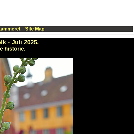
kammeret
Site Map
lk - Juli 2025.
 historie.