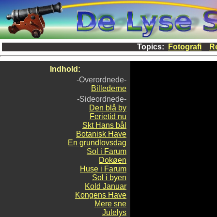
Topics:
Fotografi
Re
Indhold:
-Overordnede-
Billederne
-Sideordnede-
Den blå by
Ferietid nu
Skt Hans bål
Botanisk Have
En grundlovsdag
Sol i Farum
Dokøen
Huse i Farum
Sol i byen
Kold Januar
Kongens Have
Mere sne
Julelys