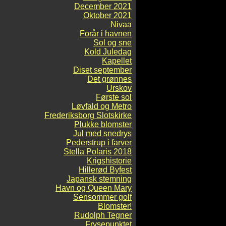
December 2021
Oktober 2021
Nivaa
Forår i havnen
Sol og sne
Kold Juledag
Kapellet
Diset september
Det grønnes
Urskov
Første sol
Løvfald og Metro
Frederiksborg Slotskirke
Plukke blomster
Jul med snedrys
Pederstrup i farver
Stella Polaris 2018
Krigshistorie
Hillerød Byfest
Japansk stemning
Havn og Queen Mary
Sensommer golf
Blomster!
Rudolph Tegner
Frysepunktet