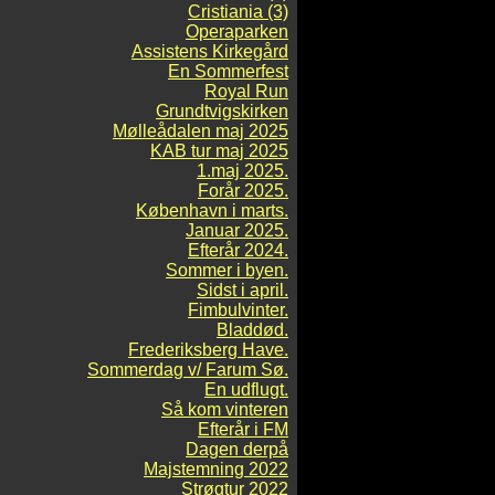
Cristiania (3)
Operaparken
Assistens Kirkegård
En Sommerfest
Royal Run
Grundtvigskirken
Mølleådalen maj 2025
KAB tur maj 2025
1.maj 2025.
Forår 2025.
København i marts.
Januar 2025.
Efterår 2024.
Sommer i byen.
Sidst i april.
Fimbulvinter.
Bladdød.
Frederiksberg Have.
Sommerdag v/ Farum Sø.
En udflugt.
Så kom vinteren
Efterår i FM
Dagen derpå
Majstemning 2022
Strøgtur 2022