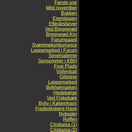
Første sne
Mild november
Bakken
Eremitagen
Efterårsfarver
Ved Bregnerød
Bregnerød Kro
Farumgaard
Svømmekonkurrance
Loppemarked i Farum
Torvehallerne
Sensommer i KBH
Frue Plads
Volleyball
Gilleleje
Loppemarked
Birkhøjmarken
Hedebølge
Ved Fiskebæk
Byliv i København
Frederiksberg Have
Nyboder
Reffen
Cristiania (1)
Cristiania (2)