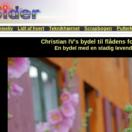
jseliv
Lidt af hvert
Teknikhjørnet
Scrapbogen
Pulter
Christian IV's bydel til flådens fo
En bydel med en stadig levende