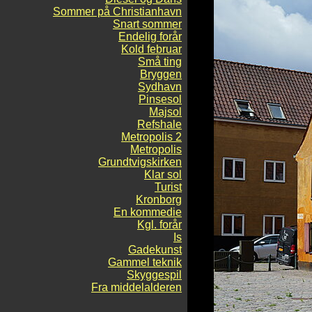
Sommer på Christianhavn
Snart sommer
Endelig forår
Kold februar
Små ting
Bryggen
Sydhavn
Pinsesol
Majsol
Refshale
Metropolis 2
Metropolis
Grundtvigskirken
Klar sol
Turist
Kronborg
En kommedie
Kgl. forår
Is
Gadekunst
Gammel teknik
Skyggespil
Fra middelalderen