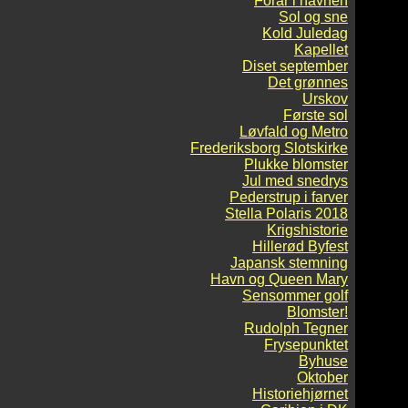
Forår i havnen
Sol og sne
Kold Juledag
Kapellet
Diset september
Det grønnes
Urskov
Første sol
Løvfald og Metro
Frederiksborg Slotskirke
Plukke blomster
Jul med snedrys
Pederstrup i farver
Stella Polaris 2018
Krigshistorie
Hillerød Byfest
Japansk stemning
Havn og Queen Mary
Sensommer golf
Blomster!
Rudolph Tegner
Frysepunktet
Byhuse
Oktober
Historiehjørnet