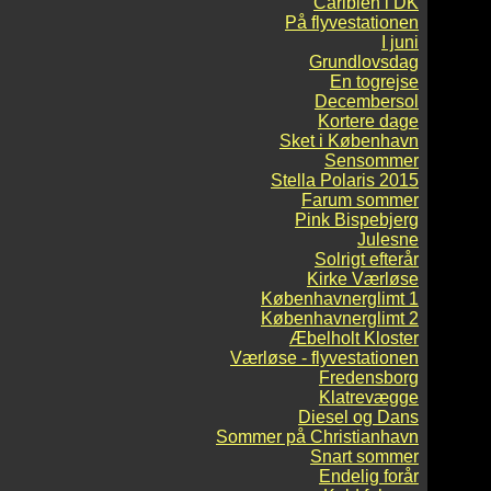
Caribien i DK
På flyvestationen
I juni
Grundlovsdag
En togrejse
Decembersol
Kortere dage
Sket i København
Sensommer
Stella Polaris 2015
Farum sommer
Pink Bispebjerg
Julesne
Solrigt efterår
Kirke Værløse
Københavnerglimt 1
Københavnerglimt 2
Æbelholt Kloster
Værløse - flyvestationen
Fredensborg
Klatrevægge
Diesel og Dans
Sommer på Christianhavn
Snart sommer
Endelig forår