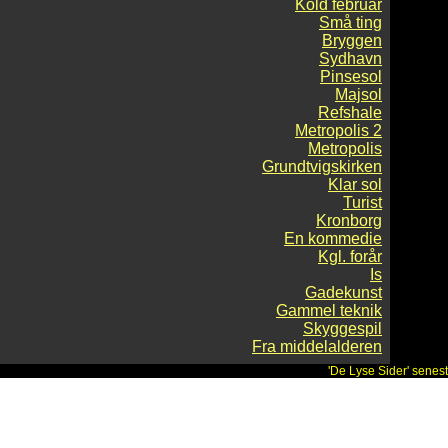
Kold februar
Små ting
Bryggen
Sydhavn
Pinsesol
Majsol
Refshale
Metropolis 2
Metropolis
Grundtvigskirken
Klar sol
Turist
Kronborg
En kommedie
Kgl. forår
Is
Gadekunst
Gammel teknik
Skyggespil
Fra middelalderen
'De Lyse Sider' senes