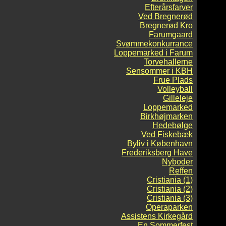
Efterårsfarver
Ved Bregnerød
Bregnerød Kro
Farumgaard
Svømmekonkurrance
Loppemarked i Farum
Torvehallerne
Sensommer i KBH
Frue Plads
Volleyball
Gilleleje
Loppemarked
Birkhøjmarken
Hedebølge
Ved Fiskebæk
Byliv i København
Frederiksberg Have
Nyboder
Reffen
Cristiania (1)
Cristiania (2)
Cristiania (3)
Operaparken
Assistens Kirkegård
En Sommerfest