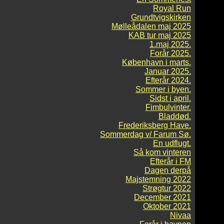
Royal Run
Grundtvigskirken
Mølleådalen maj 2025
KAB tur maj 2025
1.maj 2025.
Forår 2025.
København i marts.
Januar 2025.
Efterår 2024.
Sommer i byen.
Sidst i april.
Fimbulvinter.
Bladdød.
Frederiksberg Have.
Sommerdag v/ Farum Sø.
En udflugt.
Så kom vinteren
Efterår i FM
Dagen derpå
Majstemning 2022
Strøgtur 2022
December 2021
Oktober 2021
Nivaa