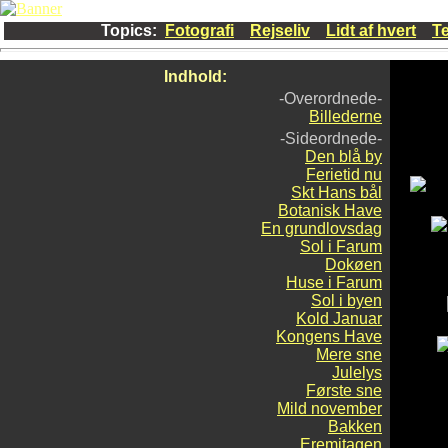
Topics:
Fotografi
Rejseliv
Lidt af hvert
Te
Indhold:
-Overordnede-
Billederne
-Sideordnede-
Den blå by
Ferietid nu
Skt Hans bål
Botanisk Have
En grundlovsdag
Sol i Farum
Dokøen
Huse i Farum
Sol i byen
Kold Januar
Kongens Have
Mere sne
Julelys
Første sne
Mild november
Bakken
Eremitagen